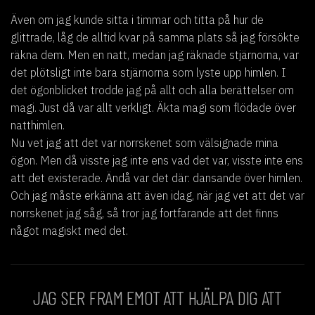
Även om jag kunde sitta i timmar och titta på hur de
glittrade, låg de alltid kvar på samma plats så jag försökte
räkna dem. Men en natt, medan jag räknade stjärnorna, var
det plötsligt inte bara stjärnorna som lyste upp himlen. I
det ögonblicket trodde jag på allt och alla berättelser om
magi. Just då var allt verkligt. Äkta magi som flödade över
natthimlen.
Nu vet jag att det var norrskenet som välsignade mina
ögon. Men då visste jag inte ens vad det var, visste inte ens
att det existerade. Ändå var det där: dansande över himlen.
Och jag måste erkänna att även idag, när jag vet att det var
norrskenet jag såg, så tror jag fortfarande att det finns
något magiskt med det.
JAG SER FRAM EMOT ATT HJÄLPA DIG ATT